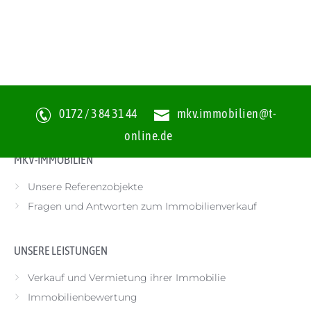
Ihre Immobilienmakler für Stralsund, Rügen und die Ostseeküste
>
0172 / 3 84 31 44
mkv.immobilien@t-
Referenzen
>
Bessin - Insel Rügen
online.de
MKV-IMMOBILIEN
Unsere Referenzobjekte
Fragen und Antworten zum Immobilienverkauf
UNSERE LEISTUNGEN
Verkauf und Vermietung ihrer Immobilie
Immobilienbewertung