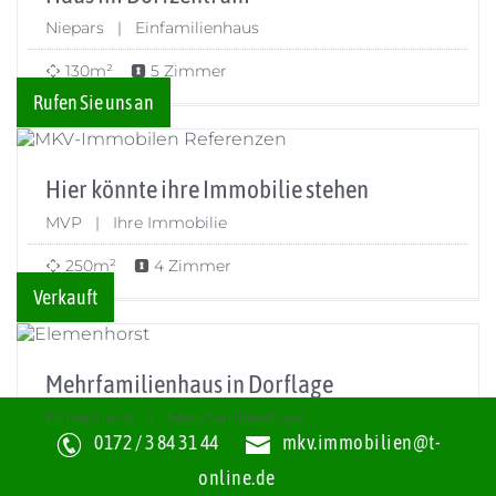
Niepars | Einfamilienhaus
130m²
5 Zimmer
Rufen Sie uns an
Hier könnte ihre Immobilie stehen
MVP | Ihre Immobilie
250m²
4 Zimmer
Verkauft
Mehrfamilienhaus in Dorflage
Elmenhorst | Mehrfamilienhaus
0172 / 3 84 31 44
mkv.immobilien@t-
120m²
6 Zimmer
online.de
Verkauft