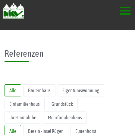
Skip to content
Referenzen
Alle
Bauernhaus
Eigentumswohnung
Einfamilienhaus
Grundstück
Ihre Immobilie
Mehrfamilienhaus
Alle
Bessin - Insel Rügen
Elmenhorst