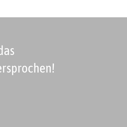
 das
ersprochen!