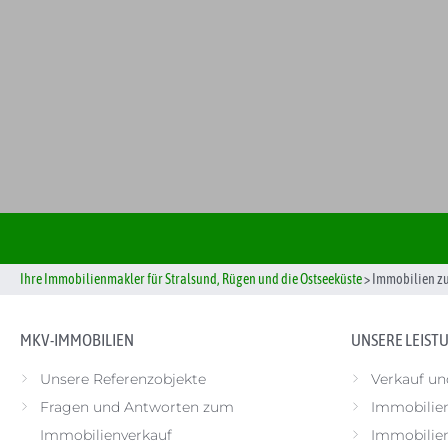
Ihre Immobilienmakler für Stralsund, Rügen und die Ostseeküste
>
Immobilien z
MKV-IMMOBILIEN
UNSERE LEIST
Unsere Referenzobjekte
Verkauf un
Fragen und Antworten zum
Immobilie
Immobilienverkauf
Immobilien