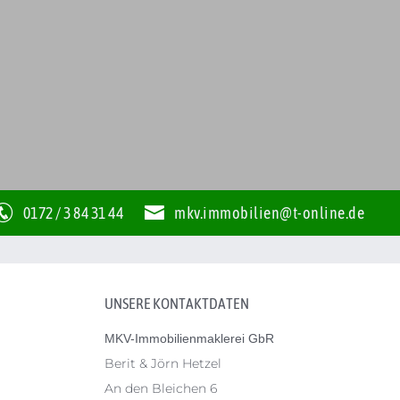
0172 / 3 84 31 44
mkv.immobilien@t-online.de
UNSERE KONTAKTDATEN
MKV-Immobilienmaklerei GbR
Berit & Jörn Hetzel
An den Bleichen 6