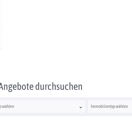
n Angebote durchsuchen
Immobilientyp
p wählen
Immobilientyp wählen
wählen